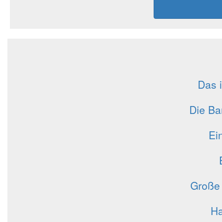
Das i
Die Ba
Ei
Große 
Ha