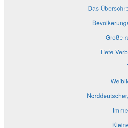
Das Überschre
Bevölkerungs
Große ru
Tiefe Ver
Weibli
Norddeutscher,
Immer
Klein