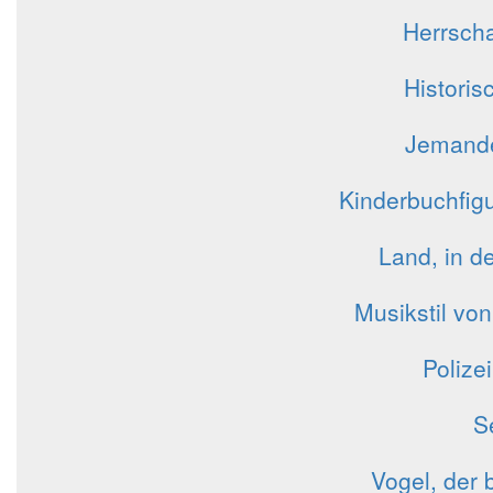
Herrscha
Historis
Jemande
Kinderbuchfig
Land, in d
Musikstil vo
Polize
S
Vogel, der 