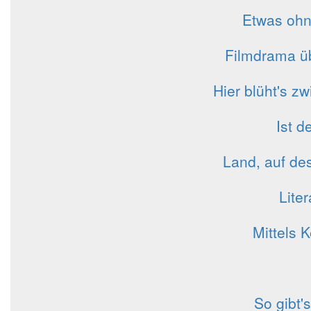
Etwas ohn
Filmdrama üb
Hier blüht's 
Ist d
Land, auf de
Lite
Mittels 
So gibt'