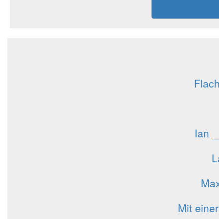
Flach
Ian 
L
Max
Mit eine